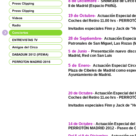
8 de Diciembre -
Showcase de Circo E
II de Madrid (Espacio Pitiflú).
19 de Octubre-
Actuación Especial de
Coches del Retiro 11.00 hrs - PERRO
Invitados especiales Finn y Jack de "H
28 de Septiembre-
Actuación Especia
Patronales de San Miguel,
Las Rozas (M
5 de Junio
-
Presentación nuevo disco
Madrid, Red con San Luis
5 de Enero-
Actuación Especial Circ
Plaza de Cibeles de Madrid como espec
Ayuntamiento de Madrid.
20 de Octubre
-
Actuación Especial del 
Coches del Retiro 11.oo hrs - PERRO
Invitados especiales Finn y Jack de "H
14 de Octubre -
Actuación Especial del
PERROTÓN MADRID 2012 - Paseo de Coc
Del 5 al 9 de Diciembre
- Actuación en D